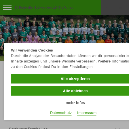
SV Kottweiler-Schwanden 1946 e.V. neu
Wir verwenden Cookies
Durch die Analyse der Besucherdaten können wir dir personalisierte
Inhalte anzeigen und unsere Website verbessern. Weitere Informati
zu den Cookies findest Du in den Einstellungen.
Herzlich Willkommen im Teamshop SV
Alle akzeptieren
Kottweiler-Schwanden 1946 e.V. neu
Alle ablehnen
mehr Infos
Nachhaltig
Farbe
Datenschutz
Impressum