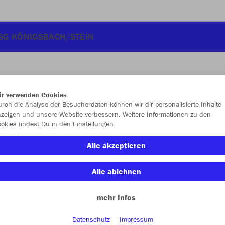
SG KÖNIGSBACH/STEIN
ir verwenden Cookies
JAK
rch die Analyse der Besucherdaten können wir dir personalisierte Inhalte
zeigen und unsere Website verbessern. Weitere Informationen zu den
okies findest Du in den Einstellungen.
Alle akzeptieren
Einzelau
Alle ablehnen
Größe (11,
mehr Infos
One Size
Datenschutz
Impressum