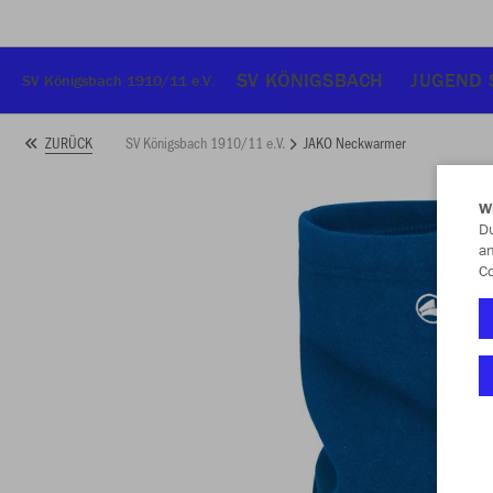
SV KÖNIGSBACH
JUGEND 
SV Königsbach 1910/11 e.V.
SV Königsbach 1910/11 e.V.
JAKO Neckwarmer
ZURÜCK
W
Du
an
Co