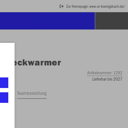
Zur Homepage: www.sv-koenigsbach.de/
O
Neckwarmer
Artikelnummer:
1292
Lieferbar bis 2027
ftrag
Teambestellung
00 €)