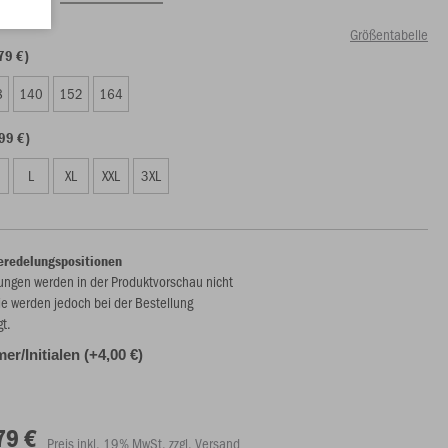
Größentabelle
79 €)
8
140
152
164
99 €)
L
XL
XXL
3XL
eredelungspositionen
ungen werden in der Produktvorschau nicht
ie werden jedoch bei der Bestellung
gt.
r/Initialen (+4,00 €)
79 €
Preis inkl. 19% MwSt. zzgl. Versand