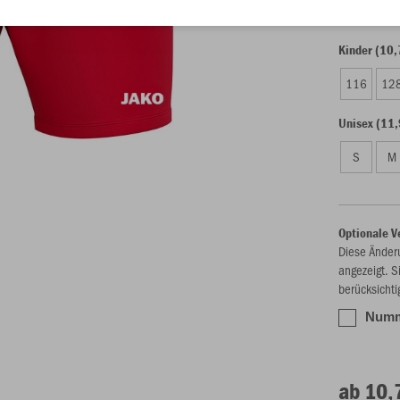
Kinder (10,
116
12
Unisex (11,
S
M
Optionale V
Diese Änder
angezeigt. S
berücksichti
Numme
ab 10,