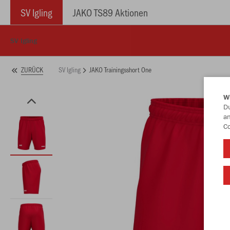
SV Igling
JAKO TS89 Aktionen
SV Igling
SV Igling
JAKO Trainingsshort One
ZURÜCK
W
Du
an
Co