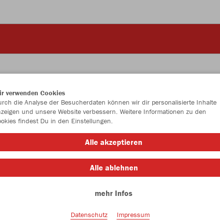
ir verwenden Cookies
rch die Analyse der Besucherdaten können wir dir personalisierte Inhalte
JAK
zeigen und unsere Website verbessern. Weitere Informationen zu den
okies findest Du in den Einstellungen.
rot
Alle akzeptieren
Alle ablehnen
mehr Infos
Einzelau
Datenschutz
Impressum