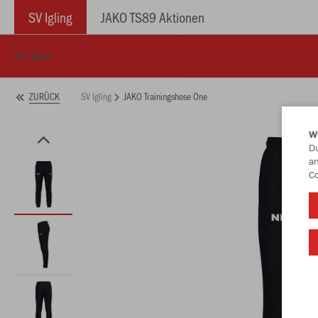
SV Igling
JAKO TS89 Aktionen
SV Igling
SV Igling
JAKO Trainingshose One
ZURÜCK
W
Du
an
Co