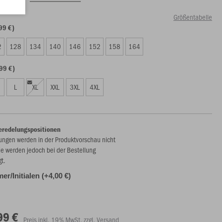
Größentabelle
99 €)
2
128
134
140
146
152
158
164
99 €)
L
XL
XXL
3XL
4XL
eredelungspositionen
ungen werden in der Produktvorschau nicht
ie werden jedoch bei der Bestellung
gt.
r/Initialen (+4,00 €)
99 €
Preis inkl. 19% MwSt. zzgl. Versand