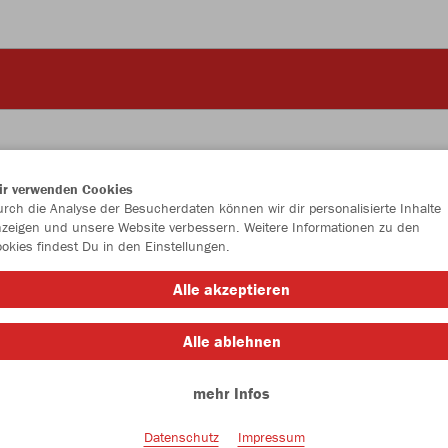
ir verwenden Cookies
rch die Analyse der Besucherdaten können wir dir personalisierte Inhalte
JAK
zeigen und unsere Website verbessern. Weitere Informationen zu den
okies findest Du in den Einstellungen.
schwarz
Alle akzeptieren
Alle ablehnen
mehr Infos
Einzelau
Datenschutz
Impressum