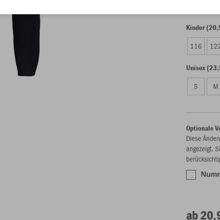
Kinder (20,
116
12
Unisex (23,
S
M
Optionale V
Diese Änder
angezeigt. S
berücksichti
Numme
ab 20,