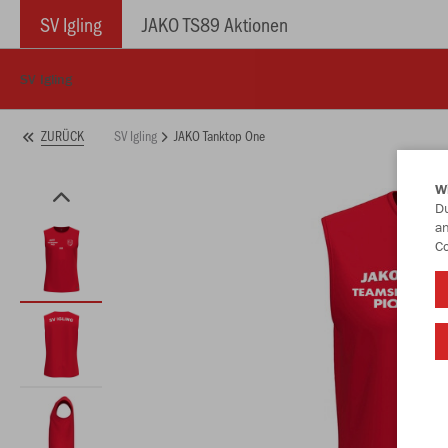
SV Igling
JAKO TS89 Aktionen
SV Igling
SV Igling
JAKO Tanktop One
ZURÜCK
W
Du
an
Co