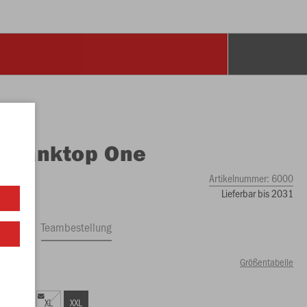
O
Tanktop One
Artikelnummer:
6000
Lieferbar bis 2031
ftrag
Teambestellung
Größentabelle
49 €)
L
XL
XXL