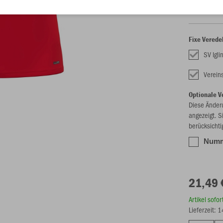
Fixe Verede
SV Igl
Verei
Optionale V
Diese Änder
angezeigt. S
berücksichti
Numme
21,49 
Artikel sofo
Lieferzeit: 