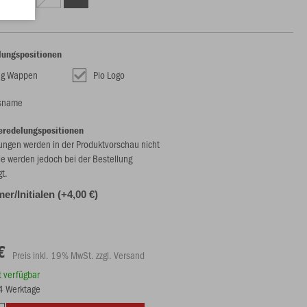
lungspositionen
ing Wappen
Pio Logo
nsname
eredelungspositionen
ungen werden in der Produktvorschau nicht
ie werden jedoch bei der Bestellung
gt.
r/Initialen (+4,00 €)
€
Preis inkl. 19% MwSt. zzgl. Versand
rt verfügbar
14 Werktage