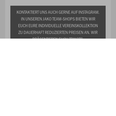
KONTAKTIERT UNS AUCH GERNE AUF INSTAGRAM.
IN UNSEREN JAKO TEAM-SHOPS BIETEN WIR
EUCH EURE INDIVIDUELLE VEREINSKOLLEKTION
ZU DAUERHAFT REDUZIERTEN PREISEN AN. WIR
PRÄSENTIEREN EUCH TRIKOTS,
TRAININGSANZÜGE, SHIRTS, SWEATS UND DAS
RESTLICHE WICHTIGE