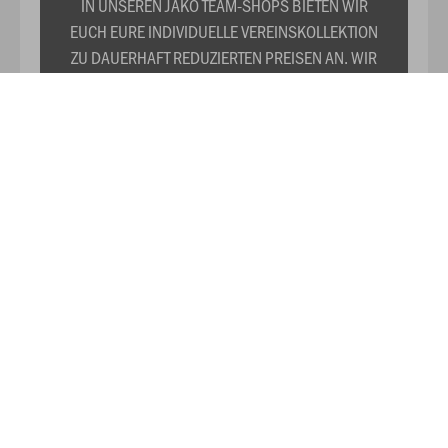
IN UNSEREN JAKO TEAM-SHOPS BIETEN WIR
EUCH EURE INDIVIDUELLE VEREINSKOLLEKTION
ZU DAUERHAFT REDUZIERTEN PREISEN AN. WIR
PRÄSENTIEREN EUCH TRIKOTS,
TRAININGSANZÜGE, SHIRTS, SWEATS UND DAS
RESTLICHE WICHTIGE
Kontaktiert uns auch gerne auf Facebook.
MEHR LESEN