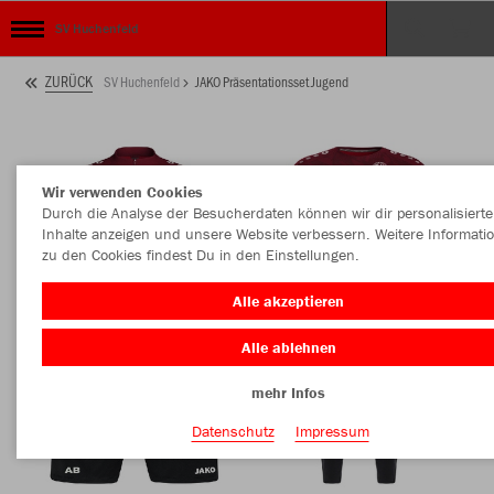
SV Huchenfeld
ZURÜCK
SV Huchenfeld
JAKO Präsentationsset Jugend
Wir verwenden Cookies
Durch die Analyse der Besucherdaten können wir dir personalisierte
Inhalte anzeigen und unsere Website verbessern. Weitere Informati
zu den Cookies findest Du in den Einstellungen.
Alle akzeptieren
Alle ablehnen
mehr Infos
Datenschutz
Impressum