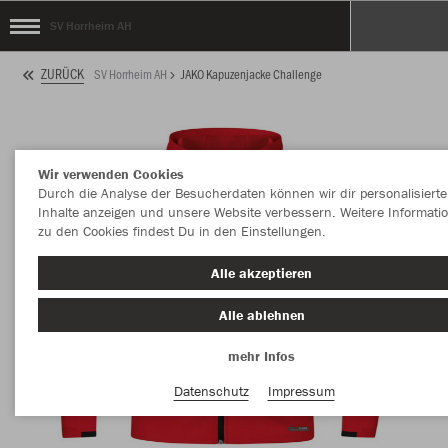
SV Horrheim AH
ZURÜCK
SV Horrheim AH
JAKO Kapuzenjacke Challenge
Wir verwenden Cookies
Durch die Analyse der Besucherdaten können wir dir personalisierte
Inhalte anzeigen und unsere Website verbessern. Weitere Informati
zu den Cookies findest Du in den Einstellungen.
Alle akzeptieren
Alle ablehnen
mehr Infos
Datenschutz
Impressum