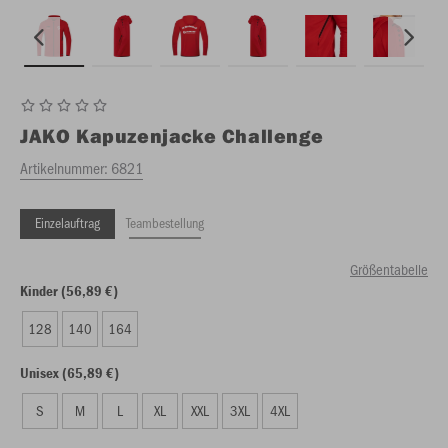
JAKO
Kapuzenjacke Challenge
Artikelnummer:
6821
Einzelauftrag
Teambestellung
Größentabelle
Kinder (56,89 €)
128
140
164
Unisex (65,89 €)
S
M
L
XL
XXL
3XL
4XL