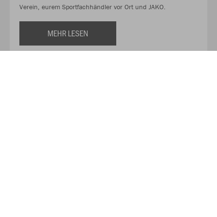
Verein, eurem Sportfachhändler vor Ort und JAKO.
MEHR LESEN
Über JAKO
Aus der Garage zum führenden Teamsport-Ausrüster. Die
Erfolgsgeschichte von JAKO beginnt 1989 und dauert bis
heute an. Seit der Gründung ist es das Ziel von JAKO, der
optimale Partner für alle Teams zu sein. In Deutschland,
weltweit und von der Kreisklasse bis in die Champions