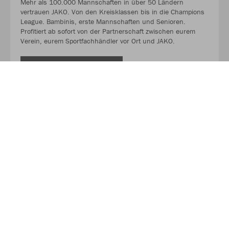
Mehr als 100.000 Mannschaften in über 50 Ländern
vertrauen JAKO. Von den Kreisklassen bis in die Champions
League. Bambinis, erste Mannschaften und Senioren.
Profitiert ab sofort von der Partnerschaft zwischen eurem
Verein, eurem Sportfachhändler vor Ort und JAKO.
MEHR LESEN
Über JAKO
Aus der Garage zum führenden Teamsport-Ausrüster. Die