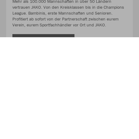
Mehr als 100.000 Mannschaften in über 50 Ländern
vertrauen JAKO. Von den Kreisklassen bis in die Champions
League. Bambinis, erste Mannschaften und Senioren.
Profitiert ab sofort von der Partnerschaft zwischen eurem
Verein, eurem Sportfachhändler vor Ort und JAKO.
MEHR LESEN
Über JAKO
Aus der Garage zum führenden Teamsport-Ausrüster. Die