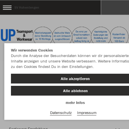
SV Hohentengen
Wir verwenden Cookies
Durch die Analyse der Besucherdaten können wir dir personalisierte
Inhalte anzeigen und unsere Website verbessern. Weitere Informati
zu den Cookies findest Du in den Einstellungen.
Herzlich Willkommen im Teamshop SV
Alle akzeptieren
Hohentengen
Alle ablehnen
mehr Infos
Nachhaltig
Farbe
Datenschutz
Impressum