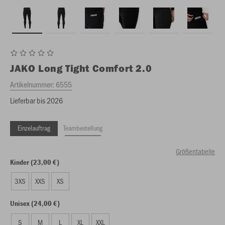
JAKO
Long Tight Comfort 2.0
Artikelnummer:
6555
Lieferbar bis 2026
Einzelauftrag
Teambestellung
Größentabelle
Kinder (23,00 €)
3XS
XXS
XS
Unisex (24,00 €)
S
M
L
XL
XXL