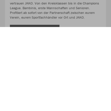
vertrauen JAKO. Von den Kreisklassen bis in die Champions
League. Bambinis, erste Mannschaften und Senioren.
Profitiert ab sofort von der Partnerschaft zwischen eurem
Verein, eurem Sportfachhändler vor Ort und JAKO.
MEHR LESEN
Über JAKO
Aus der Garage zum führenden Teamsport-Ausrüster. Die
Erfolgsgeschichte von JAKO beginnt 1989 und dauert bis