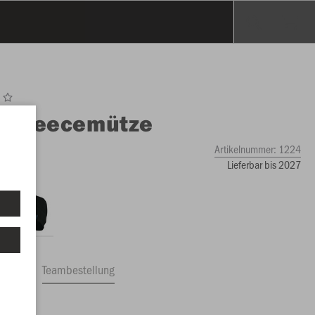
O
Fleecemütze
Artikelnummer:
1224
Lieferbar bis 2027
ftrag
Teambestellung
0 €)