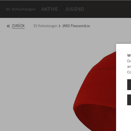
AKTIVE
JUGEND
SV Hohentengen
SV Hohentengen
JAKO Fleecemütze
ZURÜCK
W
Du
an
Co