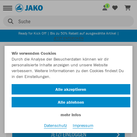
1
Suche
Ready for Kick Off | Bis zu 50% Rabatt auf ausgewählte Artikel |
JETZT ENTDECKEN
Wir verwenden Cookies
Durch die Analyse der Besucherdaten können wir dir
personalisierte Inhalte anzeigen und unsere Website
verbessern. Weitere Informationen zu den Cookies findest Du
in den Einstellungen.
Alle akzeptieren
Login zum Teamshop SV Hörgertshausen
Alle ablehnen
Passwort
mehr Infos
Datenschutz
Impressum
JETZT EINLOGGEN