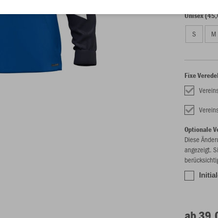
Unisex (45,
S
M
Fixe Verede
Verein
Verei
Optionale V
Diese Änder
angezeigt. S
berücksichti
Initia
ab 39,