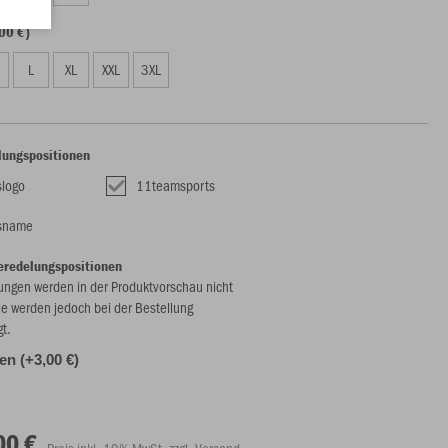
00 €)
L
XL
XXL
3XL
lungspositionen
slogo
11teamsports
nsname
eredelungspositionen
ungen werden in der Produktvorschau nicht
ie werden jedoch bei der Bestellung
gt.
len (+3,00 €)
00 €
Preis inkl. 19% MwSt. zzgl. Versand