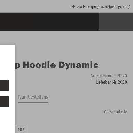
Zur Homepage: svherbertingen.de/
O
Zip Hoodie Dynamic
Artikelnummer:
6770
Lieferbar bis 2028
ftrag
Teambestellung
Größentabelle
00 €)
0
152
164