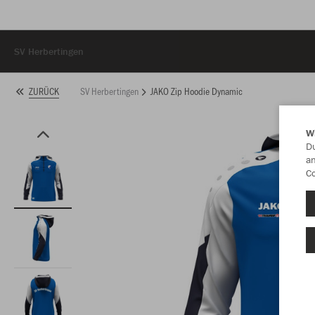
SV Herbertingen
SV Herbertingen
JAKO Zip Hoodie Dynamic
ZURÜCK
W
Du
an
Co