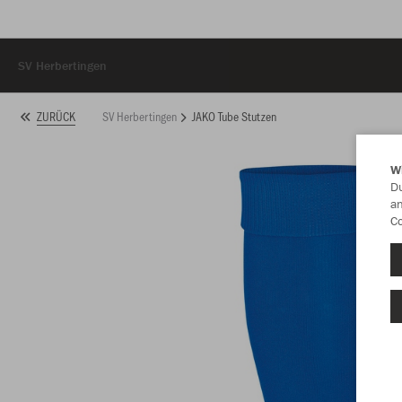
SV Herbertingen
SV Herbertingen
JAKO Tube Stutzen
ZURÜCK
W
Du
an
Co