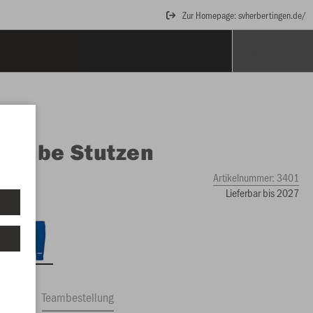
Zur Homepage: svherbertingen.de/
O
Tube Stutzen
Artikelnummer:
3401
Lieferbar bis 2027
ftrag
Teambestellung