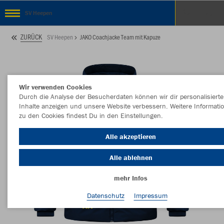
SV Heepen
ZURÜCK
SV Heepen
JAKO Coachjacke Team mit Kapuze
Wir verwenden Cookies
Durch die Analyse der Besucherdaten können wir dir personalisierte
Inhalte anzeigen und unsere Website verbessern. Weitere Informati
zu den Cookies findest Du in den Einstellungen.
Alle akzeptieren
Alle ablehnen
mehr Infos
Datenschutz
Impressum