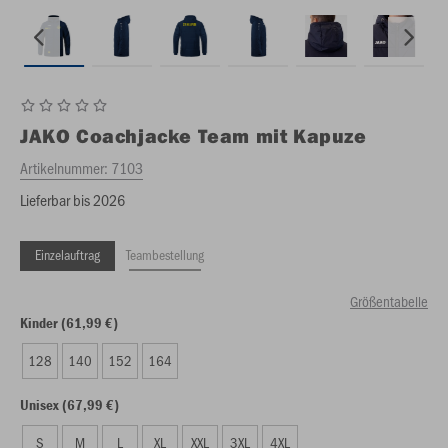
JAKO
Coachjacke Team mit Kapuze
Artikelnummer:
7103
Lieferbar bis 2026
Einzelauftrag
Teambestellung
Größentabelle
Kinder (61,99 €)
128
140
152
164
Unisex (67,99 €)
S
M
L
XL
XXL
3XL
4XL