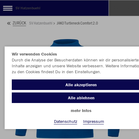
SV Hatzenbuehl
ZURÜCK
SV Hatzenbuehl
JAKO Turtleneck Comfort 2.0
Wir verwenden Cookies
Durch die Analyse der Besucherdaten können wir dir personalisierte
Inhalte anzeigen und unsere Website verbessern. Weitere Informati
zu den Cookies findest Du in den Einstellungen.
Alle akzeptieren
Alle ablehnen
mehr Infos
Datenschutz
Impressum