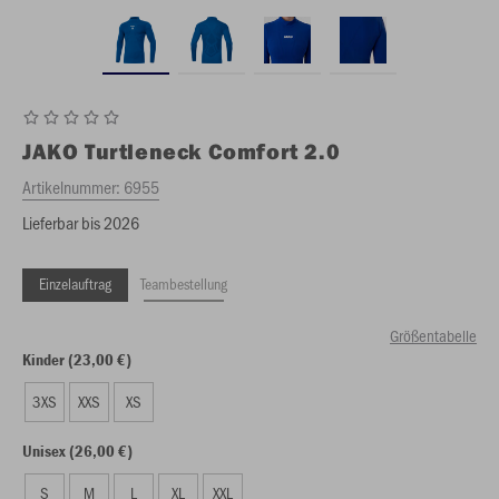
JAKO
Turtleneck Comfort 2.0
Artikelnummer:
6955
Lieferbar bis 2026
Einzelauftrag
Teambestellung
Größentabelle
Kinder (23,00 €)
3XS
XXS
XS
Unisex (26,00 €)
S
M
L
XL
XXL