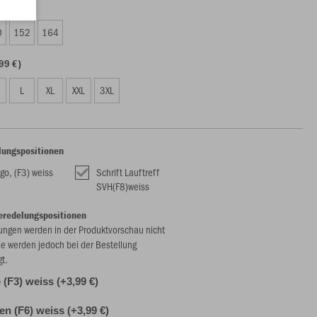
99 €)
0
152
164
99 €)
L
XL
XXL
3XL
lungspositionen
go, (F3) weiss
Schrift Lauftreff
SVH(F8)weiss
eredelungspositionen
ungen werden in der Produktvorschau nicht
ie werden jedoch bei der Bestellung
gt.
(F3) weiss (+3,99 €)
len (F6) weiss (+3,99 €)