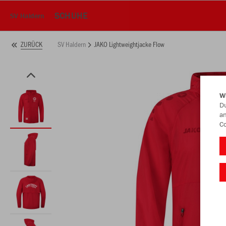
SCHUHE
SV Haldern
SV Haldern
JAKO Lightweightjacke Flow
ZURÜCK
W
Du
an
Co