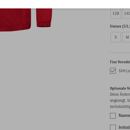
Kinder (46,
128
14
Unisex (51,
S
M
Fixe Verede
SVH Lo
Optionale V
Diese Änder
angezeigt. S
berücksichti
Name 
Initia