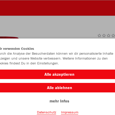
JAK
ir verwenden Cookies
rch die Analyse der Besucherdaten können wir dir personalisierte Inhalte
rot
zeigen und unsere Website verbessern. Weitere Informationen zu den
okies findest Du in den Einstellungen.
Alle akzeptieren
Alle ablehnen
Einzelau
mehr Infos
Datenschutz
Impressum