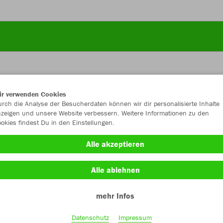
ir verwenden Cookies
JAK
rch die Analyse der Besucherdaten können wir dir personalisierte Inhalte
zeigen und unsere Website verbessern. Weitere Informationen zu den
okies findest Du in den Einstellungen.
Alle akzeptieren
Einzelau
Alle ablehnen
mehr Infos
Kinder (18,
128
14
Datenschutz
Impressum