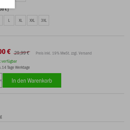
00 €)
L
XL
XXL
3XL
00 €
29,99 €
Preis inkl. 19% MwSt. zzgl. Versand
rt verfügbar
ca.14 Tage Werktage
In den Warenkorb
ng