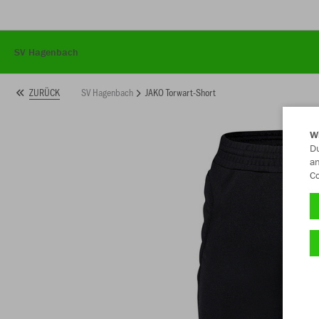
SV Hagenbach
SV Hagenbach
JAKO Torwart-Short
ZURÜCK
W
Du
an
Co