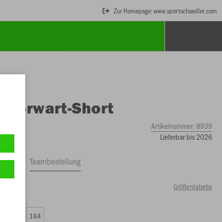
Zur Homepage: www.sportschaedler.com
O
Torwart-Short
Artikelnummer:
8939
Lieferbar bis 2026
ftrag
Teambestellung
Größentabelle
00 €)
0
152
164