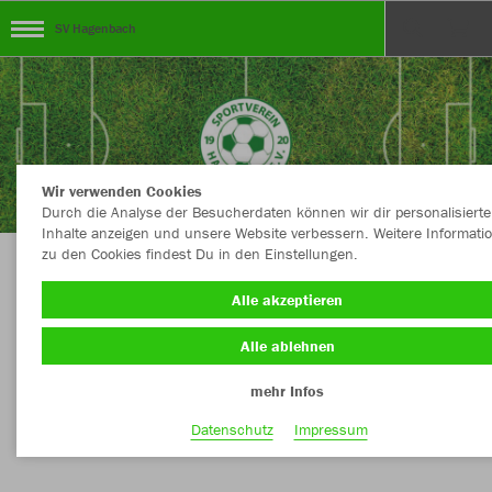
SV Hagenbach
Wir verwenden Cookies
Durch die Analyse der Besucherdaten können wir dir personalisierte
Inhalte anzeigen und unsere Website verbessern. Weitere Informati
zu den Cookies findest Du in den Einstellungen.
Dein Teamshop des SV Hagenbach - Abteilung
Alle akzeptieren
Jugend powered by Sport Schädler
Alle ablehnen
mehr Infos
Nachhaltig
Farbe
Datenschutz
Impressum