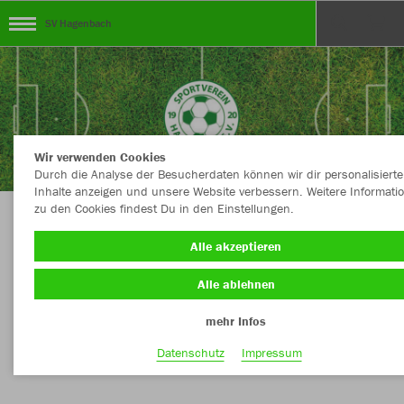
SV Hagenbach
Wir verwenden Cookies
Durch die Analyse der Besucherdaten können wir dir personalisierte
Inhalte anzeigen und unsere Website verbessern. Weitere Informati
zu den Cookies findest Du in den Einstellungen.
Dein Teamshop des SV Hagenbach - Abteilung
Alle akzeptieren
Jugend powered by Sport Schädler
Alle ablehnen
mehr Infos
Nachhaltig
Farbe
Datenschutz
Impressum