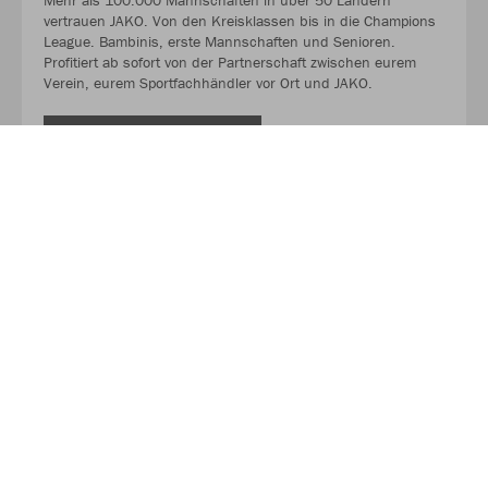
Mehr als 100.000 Mannschaften in über 50 Ländern
vertrauen JAKO. Von den Kreisklassen bis in die Champions
League. Bambinis, erste Mannschaften und Senioren.
Profitiert ab sofort von der Partnerschaft zwischen eurem
Verein, eurem Sportfachhändler vor Ort und JAKO.
MEHR LESEN
Über JAKO
Aus der Garage zum führenden Teamsport-Ausrüster. Die
Erfolgsgeschichte von JAKO beginnt 1989 und dauert bis