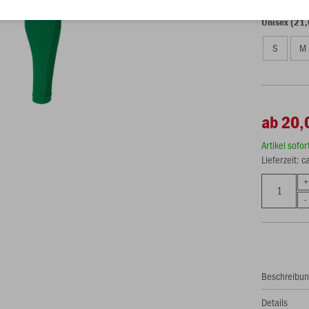
Unisex (21,
S
M
ab 20,
Artikel sofo
Lieferzeit: 
Beschreibu
Details