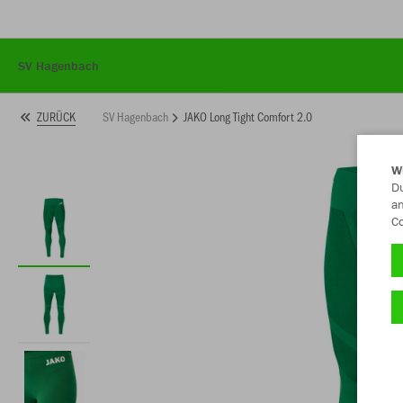
SV Hagenbach
SV Hagenbach
JAKO Long Tight Comfort 2.0
ZURÜCK
W
Du
an
Co