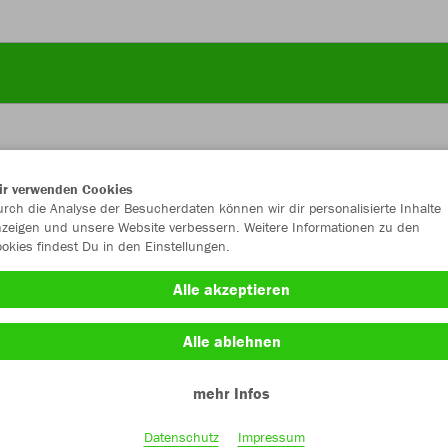
ir verwenden Cookies
JAK
rch die Analyse der Besucherdaten können wir dir personalisierte Inhalte
zeigen und unsere Website verbessern. Weitere Informationen zu den
okies findest Du in den Einstellungen.
Alle akzeptieren
Einzelau
Alle ablehnen
mehr Infos
Kinder (20,
3XS
XX
Datenschutz
Impressum