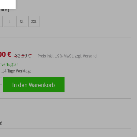
00 €)
L
XL
XXL
00 €
32,99 €
Preis inkl. 19% MwSt. zzgl. Versand
rt verfügbar
ca.14 Tage Werktage
In den Warenkorb
ng