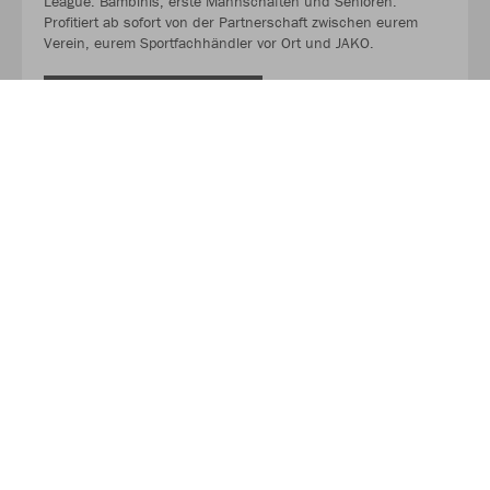
League. Bambinis, erste Mannschaften und Senioren.
Profitiert ab sofort von der Partnerschaft zwischen eurem
Verein, eurem Sportfachhändler vor Ort und JAKO.
MEHR LESEN
Über JAKO
Aus der Garage zum führenden Teamsport-Ausrüster. Die
Erfolgsgeschichte von JAKO beginnt 1989 und dauert bis
heute an. Seit der Gründung ist es das Ziel von JAKO, der
optimale Partner für alle Teams zu sein. In Deutschland,