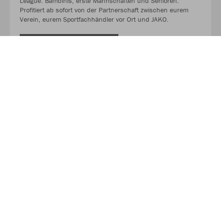
League. Bambinis, erste Mannschaften und Senioren.
Profitiert ab sofort von der Partnerschaft zwischen eurem
Verein, eurem Sportfachhändler vor Ort und JAKO.
MEHR LESEN
Über JAKO
Aus der Garage zum führenden Teamsport-Ausrüster. Die
Erfolgsgeschichte von JAKO beginnt 1989 und dauert bis
heute an. Seit der Gründung ist es das Ziel von JAKO, der
optimale Partner für alle Teams zu sein. In Deutschland,