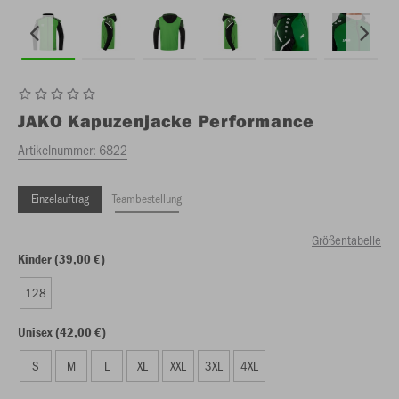
JAKO
Kapuzenjacke Performance
Artikelnummer:
6822
Einzelauftrag
Teambestellung
Größentabelle
Kinder (39,00 €)
128
Unisex (42,00 €)
S
M
L
XL
XXL
3XL
4XL