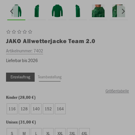
JAKO
Allwetterjacke Team 2.0
Artikelnummer:
7402
Lieferbar bis 2026
Einzelauftrag
Teambestellung
Größentabelle
Kinder (28,00 €)
116
128
140
152
164
Unisex (31,00 €)
S
M
L
XL
XXL
3XL
4XL