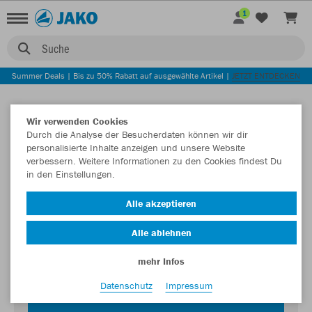
1
Suche
Summer Deals | Bis zu 50% Rabatt auf ausgewählte Artikel |
JETZT ENTDECKEN
Wir verwenden Cookies
Durch die Analyse der Besucherdaten können wir dir
personalisierte Inhalte anzeigen und unsere Website
verbessern. Weitere Informationen zu den Cookies findest Du
in den Einstellungen.
Login zum Teamshop SV Guendlkofen
Alle akzeptieren
Passwort
Alle ablehnen
mehr Infos
Datenschutz
Impressum
JETZT EINLOGGEN