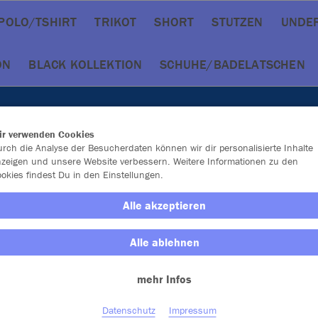
POLO/TSHIRT
TRIKOT
SHORT
STUTZEN
UNDE
ON
BLACK KOLLEKTION
SCHUHE/BADELATSCHEN
ir verwenden Cookies
rch die Analyse der Besucherdaten können wir dir personalisierte Inhalte
zeigen und unsere Website verbessern. Weitere Informationen zu den
okies findest Du in den Einstellungen.
Alle akzeptieren
Alle ablehnen
mehr Infos
Farbe
Datenschutz
Impressum