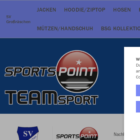
JACKEN
HOODIE/ZIPTOP
HOSEN
SV
Großräschen
MÜTZEN/HANDSCHUH
BSG KOLLEKTI
W
Du
an
Co
Nachhaltig