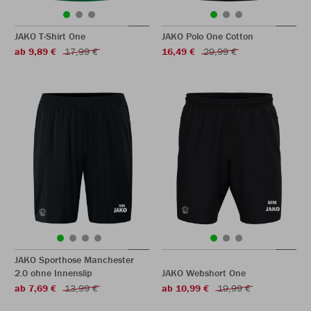
JAKO T-Shirt One
JAKO Polo One Cotton
ab 9,89 €
17,99 €
16,49 €
29,99 €
JAKO Sporthose Manchester
2.0 ohne Innenslip
JAKO Webshort One
ab 7,69 €
13,99 €
ab 10,99 €
19,99 €