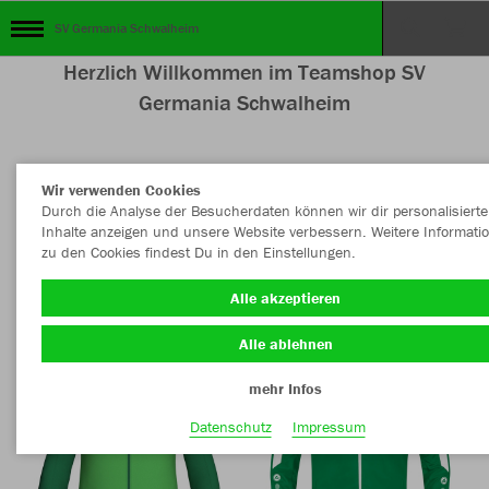
SV Germania Schwalheim
Herzlich Willkommen im Teamshop SV
Germania Schwalheim
Wir verwenden Cookies
Nachhaltig
Farbe
Durch die Analyse der Besucherdaten können wir dir personalisierte
Inhalte anzeigen und unsere Website verbessern. Weitere Informati
zu den Cookies findest Du in den Einstellungen.
Alle akzeptieren
Alle ablehnen
mehr Infos
Datenschutz
Impressum