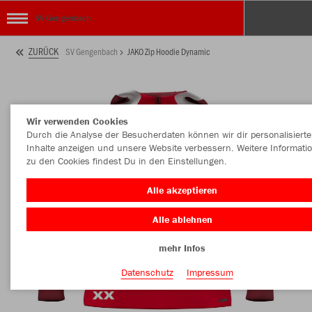
SV Gengenbach
ZURÜCK
SV Gengenbach
JAKO Zip Hoodie Dynamic
Wir verwenden Cookies
Durch die Analyse der Besucherdaten können wir dir personalisierte
Inhalte anzeigen und unsere Website verbessern. Weitere Informati
zu den Cookies findest Du in den Einstellungen.
Alle akzeptieren
Alle ablehnen
mehr Infos
Datenschutz
Impressum