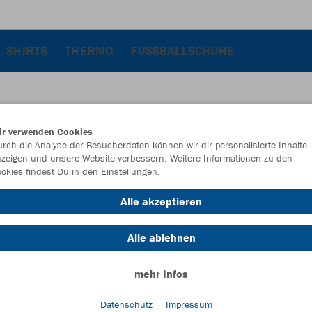
SHIRTS
THERMO
FUSSBALLSCHUHE
ir verwenden Cookies
JAK
rch die Analyse der Besucherdaten können wir dir personalisierte Inhalte
zeigen und unsere Website verbessern. Weitere Informationen zu den
okies findest Du in den Einstellungen.
mit Logo
JAKO blau
Alle akzeptieren
Alle ablehnen
mehr Infos
Datenschutz
Impressum