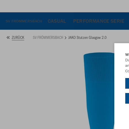
CASUAL
PERFORMANCE SERIE
SV FRÖMMERSBACH
SV FRÖMMERSBACH
JAKO Stutzen Glasgow 2.0
ZURÜCK
W
Du
an
Co