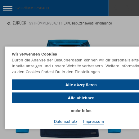
SV FRÖMMERSBACH
ZURÜCK
SV FRÖMMERSBACH
JAKO Kapuzensweat Performance
Wir verwenden Cookies
Durch die Analyse der Besucherdaten können wir dir personalisierte
Inhalte anzeigen und unsere Website verbessern. Weitere Informati
zu den Cookies findest Du in den Einstellungen.
Alle akzeptieren
Alle ablehnen
mehr Infos
Datenschutz
Impressum