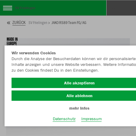
SV Frielingen
ZURÜCK
SV Frielingen
JAKO RS89 Team FG/AG
Wir verwenden Cookies
Durch die Analyse der Besucherdaten können wir dir personalisierte
Inhalte anzeigen und unsere Website verbessern. Weitere Informati
zu den Cookies findest Du in den Einstellungen.
Alle akzeptieren
Alle ablehnen
mehr Infos
Datenschutz
Impressum