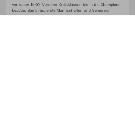
vertrauen JAKO. Von den Kreisklassen bis in die Champions
League. Bambinis, erste Mannschaften und Senioren.
Profitiert ab sofort von der Partnerschaft zwischen eurem
Verein, eurem Sportfachhändler vor Ort und JAKO.
MEHR LESEN
Nachhaltigkeit
Als Teamsportler wissen wir, dass Nachhaltigkeit nicht im
Alleingang funktioniert. Der verantwortungsvolle Umgang mit