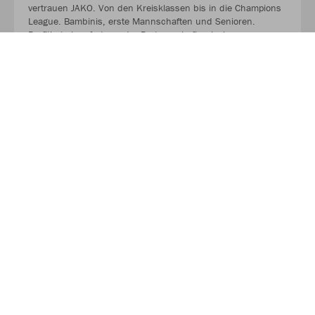
vertrauen JAKO. Von den Kreisklassen bis in die Champions
League. Bambinis, erste Mannschaften und Senioren.
Profitiert ab sofort von der Partnerschaft zwischen eurem
Verein, eurem Sportfachhändler vor Ort und JAKO.
MEHR LESEN
Nachhaltigkeit
Als Teamsportler wissen wir, dass Nachhaltigkeit nicht im
Alleingang funktioniert. Der verantwortungsvolle Umgang mit