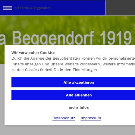
SV Fortuna Beggendorf
Wir verwenden Cookies
Durch die Analyse der Besucherdaten können wir dir personalisierte
Inhalte anzeigen und unsere Website verbessern. Weitere Informati
zu den Cookies findest Du in den Einstellungen.
Der Onlineshop mit allen Artikeln unserer
Alle akzeptieren
Vereinskollektion
Alle ablehnen
mehr Infos
Nachhaltig
Farbe
Datenschutz
Impressum