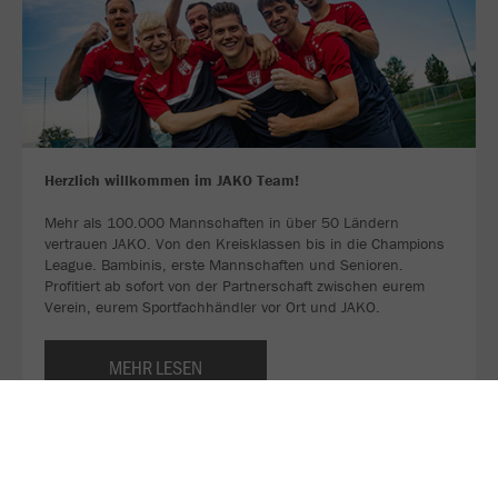
Herzlich willkommen im JAKO Team!
Mehr als 100.000 Mannschaften in über 50 Ländern
vertrauen JAKO. Von den Kreisklassen bis in die Champions
League. Bambinis, erste Mannschaften und Senioren.
Profitiert ab sofort von der Partnerschaft zwischen eurem
Verein, eurem Sportfachhändler vor Ort und JAKO.
MEHR LESEN