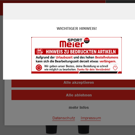
SV Fautenbach
ZURÜCK
SV Fautenbach
JAKO Polyesterhose Power
WICHTIGER HINWEIS!
Wir verwenden Cookies
Durch die Analyse der Besucherdaten können wir dir personalisierte
Inhalte anzeigen und unsere Website verbessern. Weitere Informati
zu den Cookies findest Du in den Einstellungen.
Alle akzeptieren
Alle ablehnen
mehr Infos
Datenschutz
Impressum