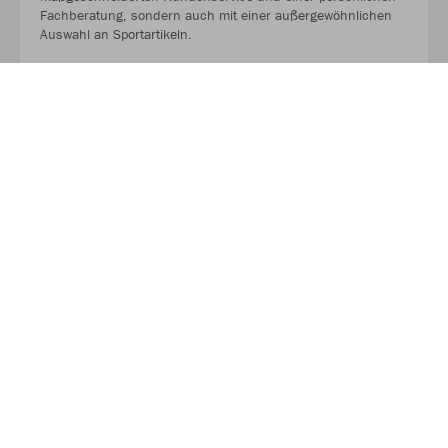
Fachberatung, sondern auch mit einer außergewöhnlichen
Auswahl an Sportartikeln.
MEHR LESEN
Über JAKO
Aus der Garage zum führenden Teamsport-Ausrüster. Die
Erfolgsgeschichte von JAKO beginnt 1989 und dauert bis
heute an. Seit der Gründung ist es das Ziel von JAKO, der
optimale Partner für alle Teams zu sein. In Deutschland,