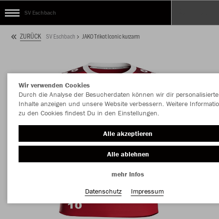
SV Eschbach
ZURÜCK
SV Eschbach
JAKO Trikot Iconic kurzarm
Wir verwenden Cookies
Durch die Analyse der Besucherdaten können wir dir personalisierte
Inhalte anzeigen und unsere Website verbessern. Weitere Informati
zu den Cookies findest Du in den Einstellungen.
Alle akzeptieren
Alle ablehnen
mehr Infos
Datenschutz
Impressum