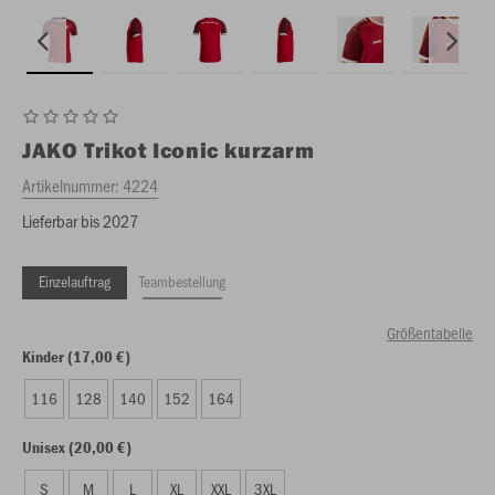
JAKO
Trikot Iconic kurzarm
Artikelnummer:
4224
Lieferbar bis 2027
Einzelauftrag
Teambestellung
Größentabelle
Kinder (17,00 €)
116
128
140
152
164
Unisex (20,00 €)
S
M
L
XL
XXL
3XL