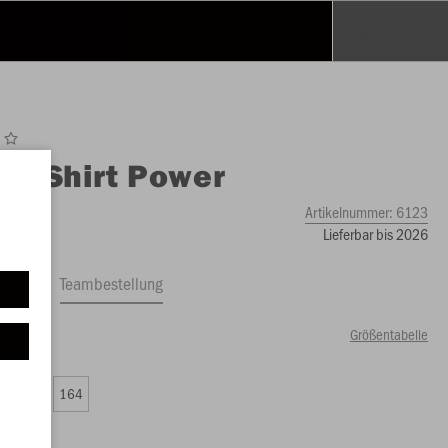
O
T-Shirt Power
Artikelnummer:
6123
Lieferbar bis 2026
ftrag
Teambestellung
Größentabelle
00 €)
0
152
164
00 €)