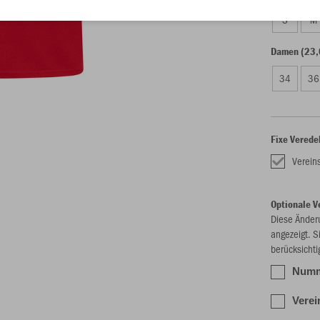
S
M
Damen (23,
34
36
Fixe Verede
Verei
Optionale V
Diese Änder
angezeigt. S
berücksichti
Numme
Verei