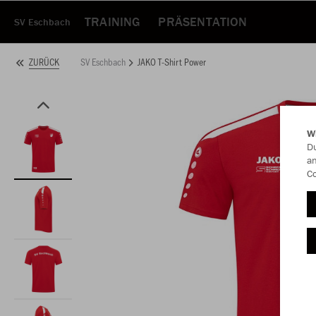
TRAINING
PRÄSENTATION
SV Eschbach
SV Eschbach
JAKO T-Shirt Power
ZURÜCK
W
Du
an
Co