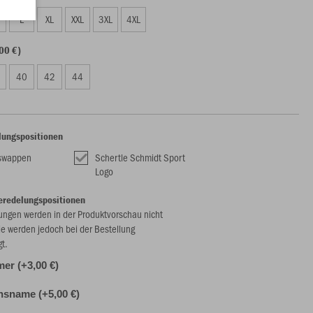
L
XL
XXL
3XL
4XL
00 €)
40
42
44
lungspositionen
nswappen
Schertle Schmidt Sport
Logo
eredelungspositionen
ungen werden in der Produktvorschau nicht
ie werden jedoch bei der Bestellung
gt.
r (+3,00 €)
nsname (+5,00 €)