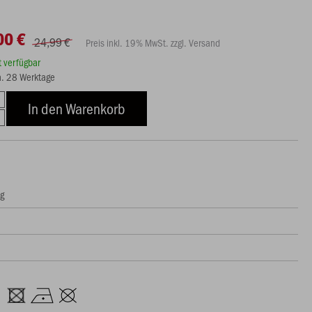
00 €
24,99 €
Preis inkl. 19% MwSt. zzgl. Versand
rt verfügbar
ca. 28 Werktage
In den Warenkorb
ng