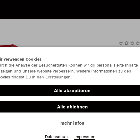
JAK
ir verwenden Cookies
rch die Analyse der Besucherdaten können wir dir personalisierte Inhalte
zeigen und unsere Website verbessern. Weitere Informationen zu den
okies findest Du in den Einstellungen.
Einzelau
Alle akzeptieren
Alle ablehnen
Kinder (20,
mehr Infos
128
14
Unisex (23,
Datenschutz
Impressum