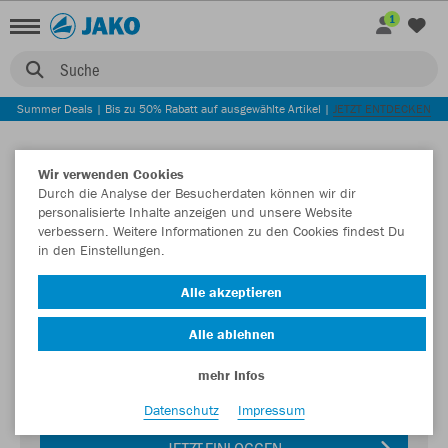
1
Suche
Summer Deals | Bis zu 50% Rabatt auf ausgewählte Artikel |
JETZT ENTDECKEN
Wir verwenden Cookies
Durch die Analyse der Besucherdaten können wir dir
personalisierte Inhalte anzeigen und unsere Website
verbessern. Weitere Informationen zu den Cookies findest Du
in den Einstellungen.
Login zum Teamshop SV Eintracht
Alle akzeptieren
Schepsdorf
Alle ablehnen
Passwort
mehr Infos
Datenschutz
Impressum