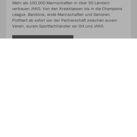
Mehr als 100.000 Mannschaften in über 50 Ländern
vertrauen JAKO. Von den Kreisklassen bis in die Champions
League. Bambinis, erste Mannschaften und Senioren.
Profitiert ab sofort von der Partnerschaft zwischen eurem
Verein, eurem Sportfachhändler vor Ort und JAKO.
MEHR LESEN
Über JAKO
Aus der Garage zum führenden Teamsport-Ausrüster. Die