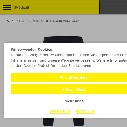
SV Echzell
ZURÜCK
SV Echzell
JAKO Polyesterhose Power
Wir verwenden Cookies
Durch die Analyse der Besucherdaten können wir dir personalisierte
Inhalte anzeigen und unsere Website verbessern. Weitere Informati
zu den Cookies findest Du in den Einstellungen.
Alle akzeptieren
Alle ablehnen
mehr Infos
Datenschutz
Impressum