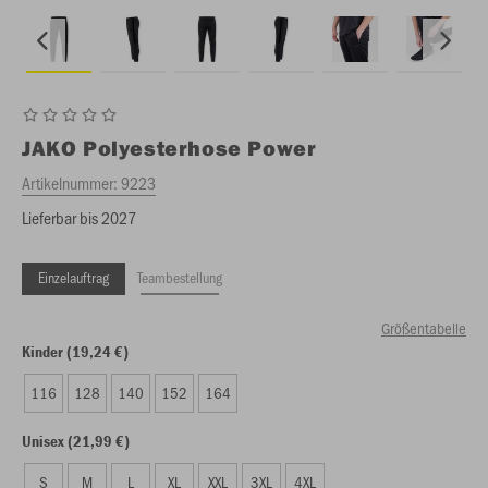
JAKO
Polyesterhose Power
Artikelnummer:
9223
Lieferbar bis 2027
Einzelauftrag
Teambestellung
Größentabelle
Kinder (19,24 €)
116
128
140
152
164
Unisex (21,99 €)
S
M
L
XL
XXL
3XL
4XL