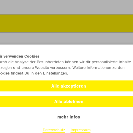
ir verwenden Cookies
rch die Analyse der Besucherdaten können wir dir personalisierte Inhalte
JAK
zeigen und unsere Website verbessern. Weitere Informationen zu den
okies findest Du in den Einstellungen.
Alle akzeptieren
Einzelau
Alle ablehnen
mehr Infos
Kinder (24,
Datenschutz
Impressum
128
14