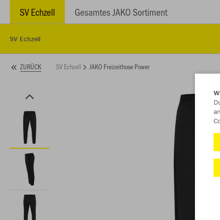
SV Echzell
Gesamtes JAKO Sortiment
SV Echzell
SV Echzell
JAKO Freizeithose Power
ZURÜCK
W
Du
an
Co