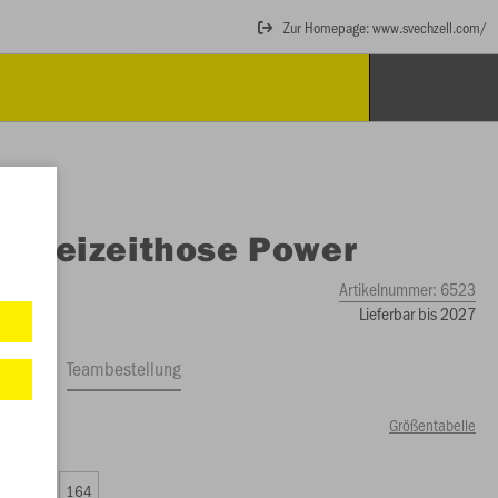
Zur Homepage: www.svechzell.com/
O
Freizeithose Power
Artikelnummer:
6523
Lieferbar bis 2027
ftrag
Teambestellung
Größentabelle
74 €)
0
152
164