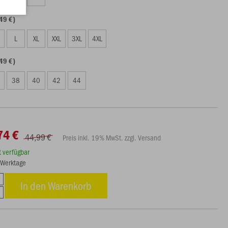
49 €)
L
XL
XXL
3XL
4XL
49 €)
38
40
42
44
74 €
44,99 €
Preis inkl. 19% MwSt. zzgl. Versand
rt verfügbar
3 Werktage
In den Warenkorb