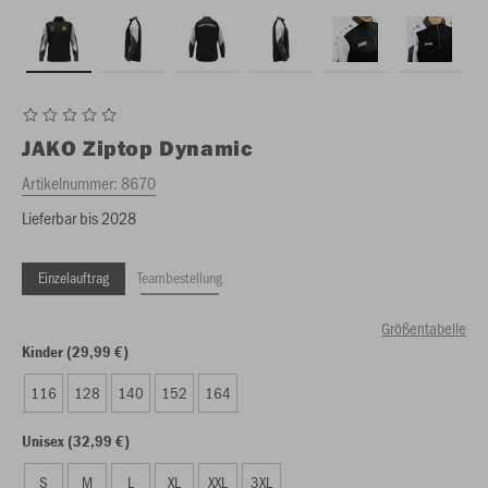
JAKO
Ziptop Dynamic
Artikelnummer:
8670
Lieferbar bis 2028
Einzelauftrag
Teambestellung
Größentabelle
Kinder (29,99 €)
116
128
140
152
164
Unisex (32,99 €)
S
M
L
XL
XXL
3XL