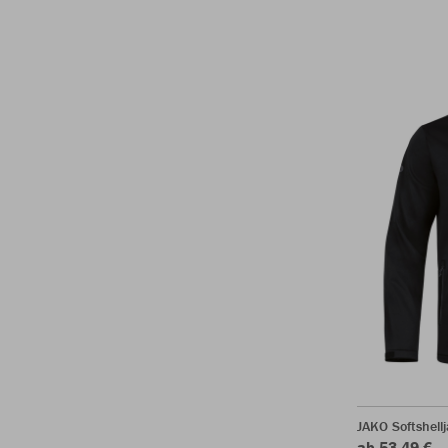
JAKO Softshel
ab 53,49 €