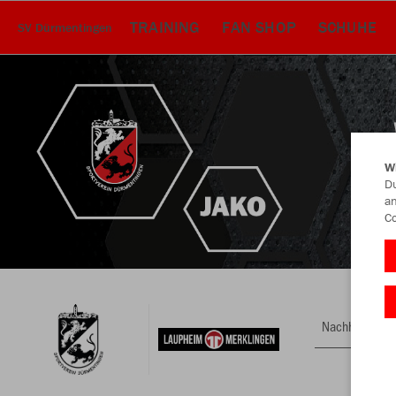
TRAINING
FAN SHOP
SCHUHE
SV Dürmentingen
W
Du
an
Co
Nachhaltig