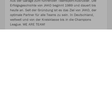
Aus der Garage zum führenden Teamsport-Ausrüster. Die
Erfolgsgeschichte von JAKO beginnt 1989 und dauert bis
heute an. Seit der Gründung ist es das Ziel von JAKO, der
optimale Partner für alle Teams zu sein. In Deutschland,
weltweit und von der Kreisklasse bis in die Champions
League. WE ARE TEAM!
MEHR LESEN
Nachhaltigkeit
Als Teamsportler wissen wir, dass Nachhaltigkeit nicht im