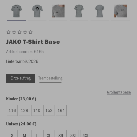
JAKO
T-Shirt Base
Artikelnummer:
6165
Lieferbar bis 2026
Einzelauftrag
Teambestellung
Größentabelle
Kinder (23,00 €)
116
128
140
152
164
Unisex (24,00 €)
S
M
L
XL
XXL
3XL
4XL