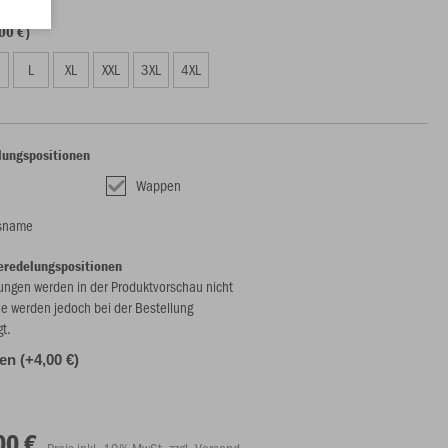
00 €)
L
XL
XXL
3XL
4XL
lungspositionen
Wappen
nsname
eredelungspositionen
ungen werden in der Produktvorschau nicht
ie werden jedoch bei der Bestellung
gt.
len (+4,00 €)
00 €
Preis inkl. 19% MwSt. zzgl. Versand