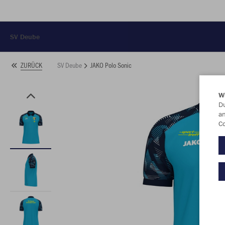
SV Deube
SV Deube
JAKO Polo Sonic
ZURÜCK
W
Du
an
Co