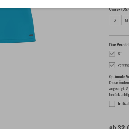
Unisex (35,
S
M
Fixe Verede
ST
Verei
Optionale V
Diese Änder
angezeigt. S
berücksichti
Initia
ab 32,