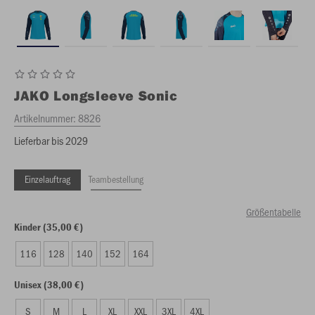
JAKO
Longsleeve Sonic
Artikelnummer:
8826
Lieferbar bis 2029
Einzelauftrag
Teambestellung
Größentabelle
Kinder (35,00 €)
116
128
140
152
164
Unisex (38,00 €)
S
M
L
XL
XXL
3XL
4XL